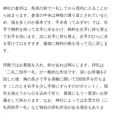
神社の参拝は、鳥居の前で一礼してから境内に入ることか
ら始まります。参道の中央は神様の通り道とされているた
め、端を歩くのが基本です。手水舎（てみずや）では、右
手で柄杓を持って左手に水をかけ、柄杓を左手に持ち替え
て右手を洗います。次に右手に持ち替え、左手のひらに水
を受けて口をすすぎ、最後に柄杓の柄を洗って元に戻しま
す。
拝殿ではお賽銭を入れ、鈴があれば鳴らします。拝礼は
「二礼二拍手一礼」が一般的な作法です。深いお辞儀を2
回した後、胸の高さで手を肩幅に開いて2回拍手を打ちま
す（このとき右手を少し手前にずらすのがポイント）。指
先を揃えてから心を込めて祈り、最後にもう一度深いお辞
儀をして終わります。なお、神社によっては出雲大社（二
礼四拍手一礼）など独自の拝礼作法がある場合もありま