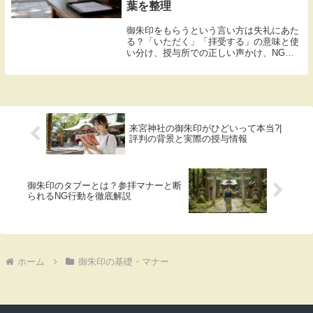
葉を整理
御朱印をもらうという言い方は失礼にあた
る？「いただく」「拝受する」の意味と使
い分け、授与所での正しい声かけ、NGと
される言葉まで整理しました。言葉づかい
で迷っている方に向けた解説記事です。
来宮神社の御朱印がひどいって本当?|
評判の背景と実際の授与情報
御朱印のタブーとは？参拝マナーと断
られるNG行動を徹底解説
ホーム
御朱印の基礎・マナー