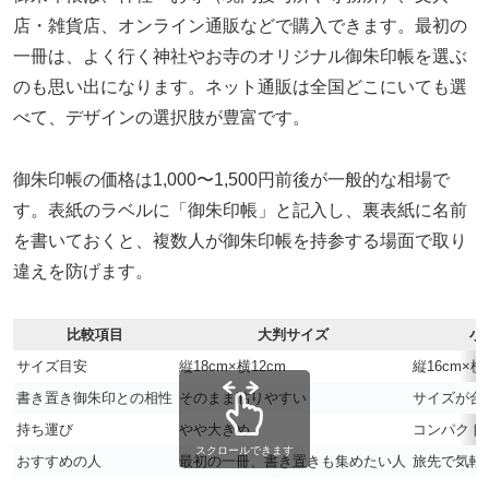
店・雑貨店、オンライン通販などで購入できます。最初の
一冊は、よく行く神社やお寺のオリジナル御朱印帳を選ぶ
のも思い出になります。ネット通販は全国どこにいても選
べて、デザインの選択肢が豊富です。
御朱印帳の価格は1,000〜1,500円前後が一般的な相場で
す。表紙のラベルに「御朱印帳」と記入し、裏表紙に名前
を書いておくと、複数人が御朱印帳を持参する場面で取り
違えを防げます。
比較項目
大判サイズ
小
サイズ目安
縦18cm×横12cm
縦16cm×横
書き置き御朱印との相性
そのまま貼りやすい
サイズが合
持ち運び
やや大きめ
コンパクト
スクロールできます
おすすめの人
最初の一冊、書き置きも集めたい人
旅先で気軽