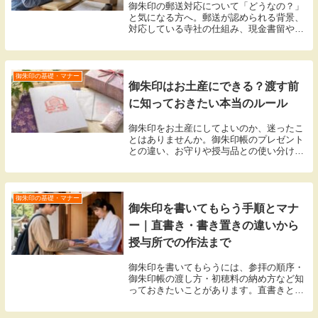
御朱印の郵送対応について「どうなの？」
と気になる方へ。郵送が認められる背景、
対応している寺社の仕組み、現金書留やオ
ンライン申込の手順、守るべきマナーと注
意点まで整理しました。
御朱印の基礎・マナー
御朱印はお土産にできる？渡す前
に知っておきたい本当のルール
御朱印をお土産にしてよいのか、迷ったこ
とはありませんか。御朱印帳のプレゼント
との違い、お守りや授与品との使い分け、
寺社が期待するマナーまでをまとめていま
す。
御朱印の基礎・マナー
御朱印を書いてもらう手順とマナ
ー｜直書き・書き置きの違いから
授与所での作法まで
御朱印を書いてもらうには、参拝の順序・
御朱印帳の渡し方・初穂料の納め方など知
っておきたいことがあります。直書きと書
き置きの違いも含め、当日の流れをステッ
プ順に整理しました。