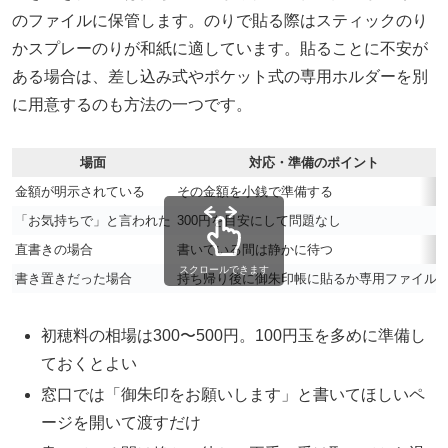
のファイルに保管します。のりで貼る際はスティックのり
かスプレーのりが和紙に適しています。貼ることに不安が
ある場合は、差し込み式やポケット式の専用ホルダーを別
に用意するのも方法の一つです。
場面
対応・準備のポイント
金額が明示されている
その金額を小銭で準備する
「お気持ちで」と言われた
300円を目安にして問題なし
直書きの場合
書いている間は静かに待つ
スクロールできます
書き置きだった場合
持ち帰り後に御朱印帳に貼るか専用ファイル
初穂料の相場は300〜500円。100円玉を多めに準備し
ておくとよい
窓口では「御朱印をお願いします」と書いてほしいペ
ージを開いて渡すだけ