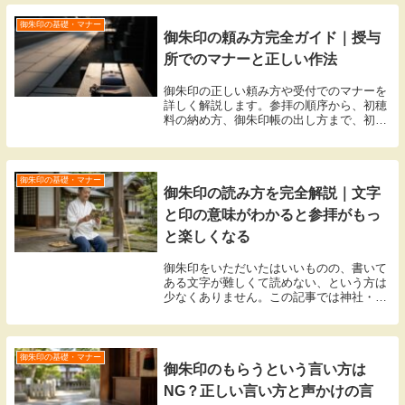
御朱印の基礎・マナー
御朱印の頼み方完全ガイド｜授与
所でのマナーと正しい作法
御朱印の正しい頼み方や受付でのマナーを
詳しく解説します。参拝の順序から、初穂
料の納め方、御朱印帳の出し方まで、初心
者でも迷わない具体的な手順を整理しまし
た。神社やお寺で失礼のない振る舞いを知
り、清々しい気持ちでご縁をいただきまし
ょう。
御朱印の基礎・マナー
御朱印の読み方を完全解説｜文字
と印の意味がわかると参拝がもっ
と楽しくなる
御朱印をいただいたはいいものの、書いて
ある文字が難しくて読めない、という方は
少なくありません。この記事では神社・お
寺それぞれの御朱印に書かれた文字と印の
読み方・意味を丁寧に整理しました。奉
拝・梵字・三宝印・社紋など基本要素を押
さえれば、御朱印帳を開くたびに発見があ
御朱印の基礎・マナー
御朱印のもらうという言い方は
る。
NG？正しい言い方と声かけの言