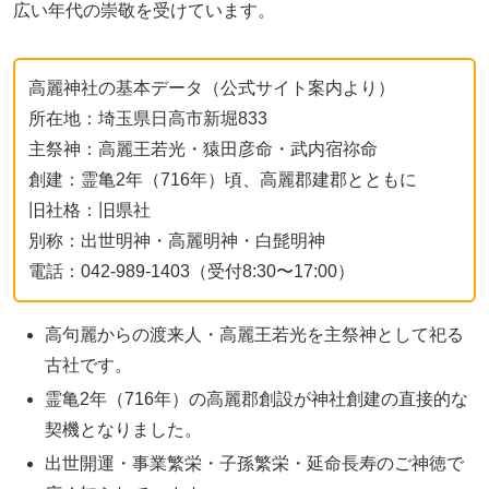
広い年代の崇敬を受けています。
高麗神社の基本データ（公式サイト案内より）
所在地：埼玉県日高市新堀833
主祭神：高麗王若光・猿田彦命・武内宿祢命
創建：霊亀2年（716年）頃、高麗郡建郡とともに
旧社格：旧県社
別称：出世明神・高麗明神・白髭明神
電話：042-989-1403（受付8:30〜17:00）
高句麗からの渡来人・高麗王若光を主祭神として祀る
古社です。
霊亀2年（716年）の高麗郡創設が神社創建の直接的な
契機となりました。
出世開運・事業繁栄・子孫繁栄・延命長寿のご神徳で