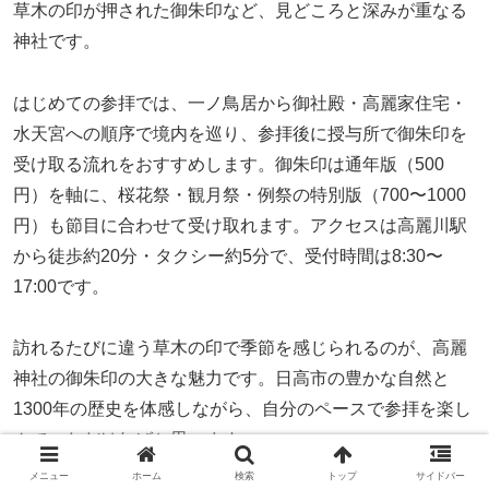
草木の印が押された御朱印など、見どころと深みが重なる
神社です。
はじめての参拝では、一ノ鳥居から御社殿・高麗家住宅・
水天宮への順序で境内を巡り、参拝後に授与所で御朱印を
受け取る流れをおすすめします。御朱印は通年版（500
円）を軸に、桜花祭・観月祭・例祭の特別版（700〜1000
円）も節目に合わせて受け取れます。アクセスは高麗川駅
から徒歩約20分・タクシー約5分で、受付時間は8:30〜
17:00です。
訪れるたびに違う草木の印で季節を感じられるのが、高麗
神社の御朱印の大きな魅力です。日高市の豊かな自然と
1300年の歴史を体感しながら、自分のペースで参拝を楽し
んでいただければと思います。
メニュー
ホーム
検索
トップ
サイドバー