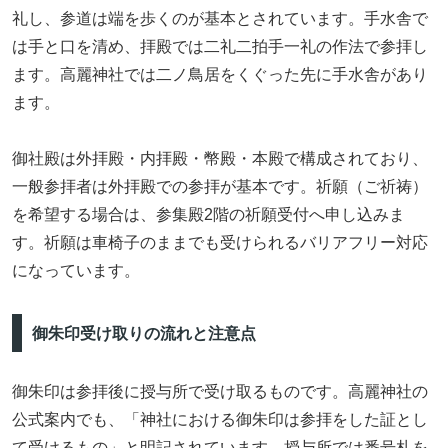
礼し、参道は端を歩くのが基本とされています。手水舎で
は手と口を清め、拝殿では二礼二拍手一礼の作法で参拝し
ます。高麗神社では二ノ鳥居をくぐった先に手水舎があり
ます。
御社殿は外拝殿・内拝殿・幣殿・本殿で構成されており、
一般参拝者は外拝殿での参拝が基本です。祈願（ご祈祷）
を希望する場合は、参集殿2階の祈願受付へ申し込みま
す。祈願は車椅子のままでも受けられるバリアフリー対応
になっています。
御朱印受け取りの流れと注意点
御朱印は参拝後に授与所で受け取るものです。高麗神社の
公式案内でも、「神社における御朱印は参拝をした証とし
て受けるもの」と明記されています。授与所では番号札を