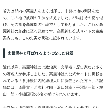
若光は郡内の高麗人をよく指揮し、未開の地の開発を進
め、この地で波瀾の生涯を終えました。郡民はその徳を偲
び、その霊を高麗郡の守護神として祀りました。これが高
麗神社の創建に至る経緯です。高麗神社公式サイトの由緒
案内にも、この史実が明確に記されています。
出世明神と呼ばれるようになった背景
近代以降、高麗神社には政治家・文学者・歴史家など多く
の著名人が参拝しました。高麗神社の公式サイトに掲載さ
れている「参拝後に内閣総理大臣に就任された方々」の記
録には、斎藤實・若槻礼次郎・浜口雄幸・平沼騏一郎・鳩
山一郎・小磯国昭の6名が挙げられています。
太宰治・坂口安吾・幸田露伴などの文化人も参拝してお