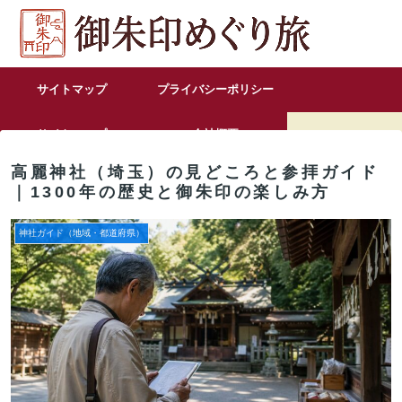
サイトマップ
プライバシーポリシー
サイトマップ
会社概要
高麗神社（埼玉）の見どころと参拝ガイド
お問い合わせ
｜1300年の歴史と御朱印の楽しみ方
神社ガイド（地域・都道府県）