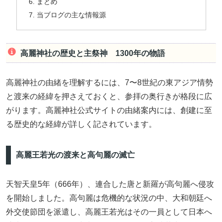
まとめ
当ブログの主な情報源
高麗神社の歴史と主祭神 1300年の物語
高麗神社の由緒を理解するには、7〜8世紀の東アジア情勢
と渡来の経緯を押さえておくと、参拝の奥行きが格段に広
がります。高麗神社公式サイトの由緒案内には、創建に至
る歴史的な経緯が詳しく記されています。
高麗王若光の渡来と高句麗の滅亡
天智天皇5年（666年）、連合した唐と新羅が高句麗へ侵攻
を開始しました。高句麗は危機的な状況の中、大和朝廷へ
外交使節団を派遣し、高麗王若光はその一員として日本へ