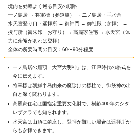
境内を効率よく巡る目安の順路
一ノ鳥居 → 将軍標（参道脇） → 二ノ鳥居・手水舎 →
水天宮登り口・遥拝所 → 御神門 → 御社殿（参拝） →
授与所（御朱印・お守り）→ 高麗家住宅 → 水天宮（体
力に余裕があれば登拝）
全体の所要時間の目安：60〜90分程度
一ノ鳥居の扁額「大宮大明神」は、江戸時代の格式を
今に伝えます。
将軍標は朝鮮半島由来の魔除けの標柱で、御祭神の出
自と深く関わります。
高麗家住宅は国指定重要文化財で、樹齢400年のシダ
レザクラでも知られます。
水天宮は山頂に鎮座し、登拝が難しい場合は遥拝所か
らも参拝できます。