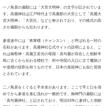
一ノ鳥居の扁額には「大宮大明神」の文字が記されていま
す。高麗神社は江戸時代まで高麗郡の大宮として「高麗大
宮大明神」「大宮社」などと称されており、その格式の高
さが扁額からも伝わります。
参道途中には「将軍標（チャンスン）」と呼ばれる一対の
石柱があります。高麗神社公式サイトの説明によると、こ
れは御祭神・高麗王若光の母国・高句麗が存在した朝鮮半
島に古くから伝わる標柱で、村や寺院の入口に立て魔除け
や道標の役割を担うものです。日本の道祖神にも似た習俗
とされています。
二ノ鳥居をくぐると手水舎があります。ここで手と口を清
めてから参道を進む流れが一般的です。御神門の扁額には
「高句麗神社」と記されており、明治33年に参拝した朝鮮