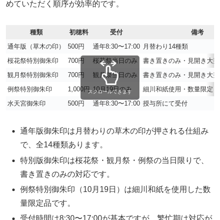
めていただく順序が効率的です。
種類
初穂料
受付
備考
通年版（草木の印）
500円
通年8:30〜17:00
月替わり14種類
桜花祭特別御朱印
700円
桜花祭当日のみ
書き置きのみ・見開き大判
観月祭特別御朱印
700円
観月祭当日のみ
書き置きのみ・見開き大判
例祭特別御朱印
1,000円
10月19日のみ
細川和紙使用・数量限定・
スクロールできます
水天宮御朱印
500円
通年8:30〜17:00
授与所にて受付
通年版御朱印は月替わりの草木の印が押される仕組み
で、全14種類あります。
特別版御朱印は桜花祭・観月祭・例祭の当日限りで、
書き置きのみの対応です。
例祭特別御朱印（10月19日）は細川和紙を使用した数
量限定品です。
受付時間は8:30〜17:00が基本ですが、繁忙期は対応が