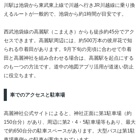
川駅は池袋から東武東上線で川越へ行きJR川越線に乗り換
えるルートが一般的で、池袋から約1時間が目安です。
西武池袋線の高麗駅（こまえき）からも徒歩約45分でアク
セスできます。高麗駅周辺には、約500万本の彼岸花で知
られる巾着田があります。9月下旬の見頃に合わせて巾着
田と高麗神社を組み合わせる場合は、高麗駅を起点にする
のも一つの方法です。道中の地図アプリ活用が道迷い防止
に役立ちます。
車でのアクセスと駐車場
高麗神社公式サイトによると、神社正面に第1駐車場（約
150台分）があり、周辺に第2・4・5駐車場等もあり、最大
で約650台分の駐車スペースがあります。大型バスは第1駐
車場東側への駐車が案内されています。