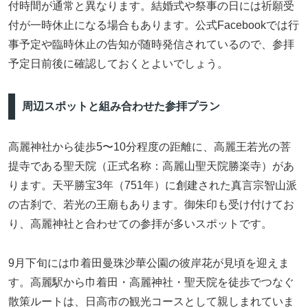
付時間が通常と異なります。結婚式や祭事の日には祈願受
付が一時休止になる場合もあります。公式Facebookでは行
事予定や臨時休止の告知が随時発信されているので、参拝
予定日前後に確認しておくとよいでしょう。
周辺スポットと組み合わせた参拝プラン
高麗神社から徒歩5〜10分程度の距離に、高麗王若光の菩
提寺である聖天院（正式名称：高麗山聖天院勝楽寺）があ
ります。天平勝宝3年（751年）に創建された真言宗智山派
の古刹で、若光の王廟もあります。御朱印も受け付けてお
り、高麗神社と合わせての参拝が多いスポットです。
9月下旬には巾着田曼珠沙華公園の彼岸花が見頃を迎えま
す。高麗駅から巾着田・高麗神社・聖天院を徒歩でつなぐ
散策ルートは、日高市の観光コースとして親しまれていま