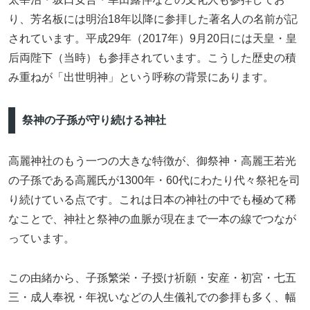
り、芳名板には明治18年以降に参拝した著名人の名前が記
されています。平成29年（2017年）9月20日には天皇・皇
后両陛下（当時）も参拝されています。こうした歴史の積
み重ねが「出世明神」という呼称の背景にあります。
祭神の子孫が守り続ける神社
高麗神社のもう一つの大きな特徴が、御祭神・高麗王若光
の子孫である高麗氏が1300年・60代にわたり代々祭祀を司
り続けている点です。これは日本の神社の中でも極めて稀
なことで、神社と祭神の血脈が現在まで一本の線でつなが
っています。
この由緒から、子孫繁栄・子授け祈願・安産・初宮・七五
三・成人奉祝・年祝いなどの人生儀礼での参拝も多く、幅