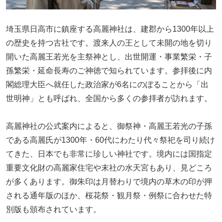
埼玉県日高市に鎮座する高麗神社は、建郡から1300年以上
の歴史を持つ古社です。渡来人の王として未開の地を切り
開いた高麗王若光を主祭神とし、出世開運・事業繁栄・子
孫繁栄・延命長寿のご神徳で知られています。参拝後に内
閣総理大臣へ就任した政治家が6名にのぼることから「出
世明神」とも呼ばれ、全国から多くの参拝者が訪れます。
高麗神社の公式案内によると、御祭神・高麗王若光の子孫
である高麗氏が1300年・60代にわたり代々祭祀を司り続け
てきた、日本でも非常に珍しい神社です。境内には国指定
重要文化財の高麗家住宅や末社の水天宮もあり、見どころ
が多くあります。御朱印は月替わりで境内の草木の印が押
される通年版のほか、桜花祭・観月祭・例祭に合わせた特
別版も頒布されています。