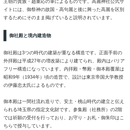
王朝の貴族・趙重応の筆によるものです。高麗神社公式サ
イトには、御祭神の故国・高句麗と後に興った高麗を区別
するためにそのまま掲げていると説明されています。
御社殿と境内建造物
御社殿は3つの時代の建築が重なる構造です。正面手前の
外拝殿は平成27年の増改築により建てられ、殿内はバリア
フリー構造になっています。内拝殿・幣殿・御本殿覆屋は
昭和9年（1934年）頃の造営で、設計は東京帝国大学教授
の伊藤忠太氏によるものです。
御本殿は一間社流れ造りで、安土・桃山時代の建立と伝え
られる埼玉県の指定文化財です。参集殿（社務所）の2階
では祈願の受付を行っており、お守り・お札・御朱印はこ
ちらで授与しています。