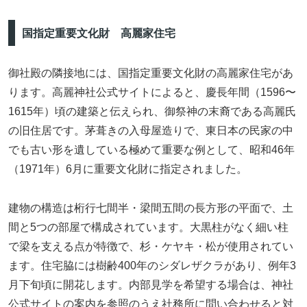
国指定重要文化財 高麗家住宅
御社殿の隣接地には、国指定重要文化財の高麗家住宅があ
ります。高麗神社公式サイトによると、慶長年間（1596〜
1615年）頃の建築と伝えられ、御祭神の末裔である高麗氏
の旧住居です。茅葺きの入母屋造りで、東日本の民家の中
でも古い形を遺している極めて重要な例として、昭和46年
（1971年）6月に重要文化財に指定されました。
建物の構造は桁行七間半・梁間五間の長方形の平面で、土
間と5つの部屋で構成されています。大黒柱がなく細い柱
で梁を支える点が特徴で、杉・ケヤキ・松が使用されてい
ます。住宅脇には樹齢400年のシダレザクラがあり、例年3
月下旬頃に開花します。内部見学を希望する場合は、神社
公式サイトの案内を参照のうえ社務所に問い合わせると対