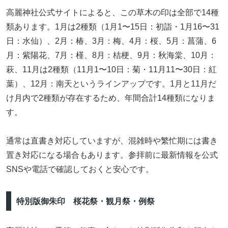
高麗神社公式サイトによると、この草木の印は全部で14種
類あります。1月は2種類（1月1〜15日：初詣・1月16〜31
日：水仙）、2月：椿、3月：梅、4月：桜、5月：菖蒲、6
月：紫陽花、7月：槿、8月：桔梗、9月：秋海棠、10月：
萩、11月は2種類（11月1〜10日：菊・11月11〜30日：紅
葉）、12月：南天というラインアップです。1月と11月だ
け月内で2種類が存在するため、年間合計14種類になりま
す。
通常は直書き対応していますが、混雑時や繁忙期には書き
置き対応になる場合もあります。参拝前に最新情報を公式
SNSや電話で確認しておくと安心です。
特別版御朱印 桜花祭・観月祭・例祭