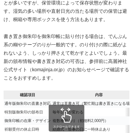
とが多いですが、保管環境によって保存状態が変わりま
す。湿気の多い場所や直射日光の当たる場所での保管は避
け、桐箱や専用ボックスを使う方法もあります。
書き置き御朱印を御朱印帳に貼り付ける場合は、でんぷん
系の糊やテープのりが一般的です。のり付けの際に紙がよ
れないよう、しっかり押さえて乾かすとよいでしょう。最
新の頒布情報や書き置き対応の可否は、参拝前に高麗神社
公式サイト（komajinja.or.jp）のお知らせページで確認する
ことをおすすめします。
確認項目
内容
通年版御朱印の直書き対応
通常は直書き可（繁忙期は書き置きになる場
特別版御朱印の頒布日
毎年日程が変わる
御朱印帳の在庫・デザイン
複数種類あり（初穂料2,000円）
スクロールできます
祈願受付の休止日時
結婚式・祭事の日に一時休止あり