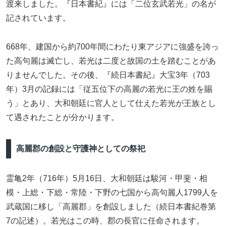
渡来しました。『日本書紀』には「二位玄武若光」の名が
記されています。
668年、建国から約700年間にわたり東アジアに強盛を誇っ
た高句麗は滅亡し、若光は二度と故国の土を踏むことがあ
りませんでした。その後、『続日本書紀』大宝3年（703
年）3月の記録には「従五位下の高麗の若光に王の姓を賜
う」とあり、大和朝廷に官人として仕えた若光が王族とし
て遇されたことが分かります。
高麗郡の創設と守護神としての祭祀
霊亀2年（716年）5月16日、大和朝廷は駿河・甲斐・相
模・上総・下総・常陸・下野の七国から高句麗人1799人を
武蔵国に移し「高麗郡」を創設しました（続日本書紀巻第
7の記述）。若光はこの時、郡の長官に任命されます。