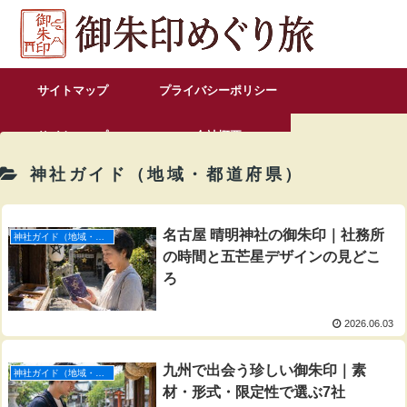
サイトマップ
プライバシーポリシー
サイトマップ
会社概要
神社ガイド（地域・都道府県）
お問い合わせ
名古屋 晴明神社の御朱印｜社務所
神社ガイド（地域・都道府県）
の時間と五芒星デザインの見どこ
ろ
2026.06.03
九州で出会う珍しい御朱印｜素
神社ガイド（地域・都道府県）
材・形式・限定性で選ぶ7社