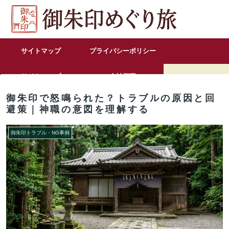
サイトマップ
プライバシーポリシー
サイトマップ
会社概要
御朱印で怒鳴られた？トラブルの原因と回
お問い合わせ
避策｜神職の意図を理解する
御朱印トラブル・NG事例