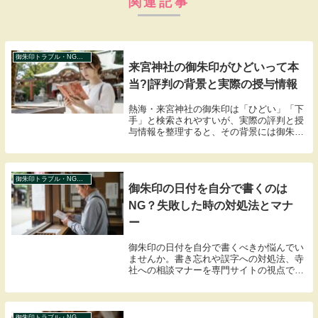
関連記事
御朱印トラブル・NG事例
来宮神社の御朱印がひどいって本
当?|評判の背景と実際の授与情報
熱海・来宮神社の御朱印は「ひどい」「下
手」と検索されやすいが、実際の評判と授
与情報を整理すると、その背景には御朱印
本来の意味との認識の違いがある。種類・
初穂料・受付時間も解説。
御朱印トラブル・NG事例
御朱印の日付を自分で書くのは
NG？失敗した時の対処法とマナ
ー
御朱印の日付を自分で書くべきか悩んでい
ませんか。書き忘れや誤字への対処法、寺
社への相談マナーを専門サイトの視点で解
説します。勝手な加筆はトラブルの元にな
るため、正しい作法を知って大切な御朱印
帳を守りましょう。
御朱印トラブル・NG事例