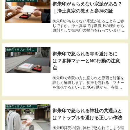
御朱印がもらえない宗派がある？
｜浄土真宗の教えと参拝の証
御朱印がもらえない宗派があることをご存
じですか。浄土真宗では教義上の理由から
原則として御朱印の授与を行っていませ
ん。その理由や、参拝の記念となるスタン
プ・参拝証の有無、他宗派との違いなど、
初心者が知っておきたい知識を分かりやす
く解説します。
御朱印トラブル・NG事例
御朱印で怒られる寺を避けるに
は？参拝マナーとNG行動の注意
点
御朱印で寺院の方に怒られる原因と対策を
詳しく解説します。参拝を忘れる、マナー
を無視するといったNG行動から、寺院特
有の作法まで。お坊さんに失礼のない、敬
意を持った御朱印巡りのポイントを整理し
ました。正しい知識で、清々しい参拝を。
御朱印トラブル・NG事例
御朱印で怒られる神社の共通点と
は？トラブルを避ける正しい作法
御朱印拝受の際に神社で怒られてしまう理