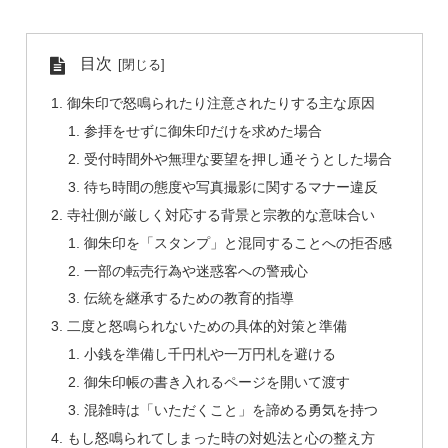
目次
御朱印で怒鳴られたり注意されたりする主な原因
参拝をせずに御朱印だけを求めた場合
受付時間外や無理な要望を押し通そうとした場合
待ち時間の態度や写真撮影に関するマナー違反
寺社側が厳しく対応する背景と宗教的な意味合い
御朱印を「スタンプ」と混同することへの拒否感
一部の転売行為や迷惑客への警戒心
伝統を継承するための教育的指導
二度と怒鳴られないための具体的対策と準備
小銭を準備し千円札や一万円札を避ける
御朱印帳の書き入れるページを開いて渡す
混雑時は「いただくこと」を諦める勇気を持つ
もし怒鳴られてしまった時の対処法と心の整え方