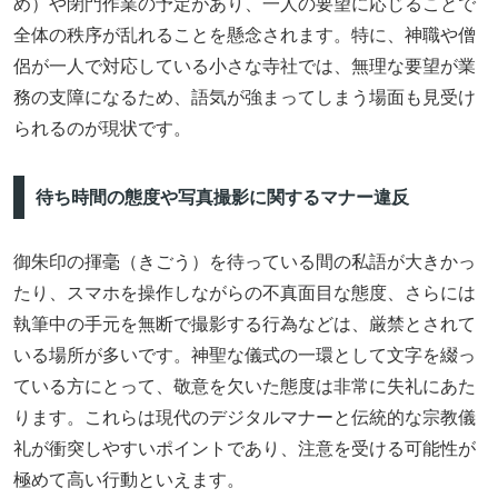
め）や閉門作業の予定があり、一人の要望に応じることで
全体の秩序が乱れることを懸念されます。特に、神職や僧
侶が一人で対応している小さな寺社では、無理な要望が業
務の支障になるため、語気が強まってしまう場面も見受け
られるのが現状です。
待ち時間の態度や写真撮影に関するマナー違反
御朱印の揮毫（きごう）を待っている間の私語が大きかっ
たり、スマホを操作しながらの不真面目な態度、さらには
執筆中の手元を無断で撮影する行為などは、厳禁とされて
いる場所が多いです。神聖な儀式の一環として文字を綴っ
ている方にとって、敬意を欠いた態度は非常に失礼にあた
ります。これらは現代のデジタルマナーと伝統的な宗教儀
礼が衝突しやすいポイントであり、注意を受ける可能性が
極めて高い行動といえます。