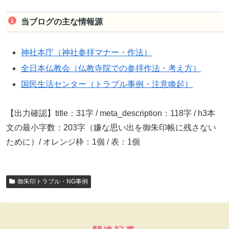
当ブログの主な情報源
神社本庁（神社参拝マナー・作法）
全日本仏教会（仏教寺院での参拝作法・考え方）
国民生活センター（トラブル事例・注意喚起）
【出力確認】title：31字 / meta_description：118字 / h3本
文の最小字数：203字（嫌な思い出を御朱印帳に残さない
ために）/ オレンジ枠：1個 / 表：1個
御朱印トラブル・NG事例