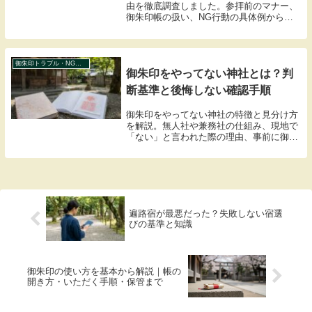
由を徹底調査しました。参拝前のマナー、
御朱印帳の扱い、NG行動の具体例から、
神職の方が「失礼」と感じるポイントを整
理。トラブルを回避し、神様とのご縁を大
切にするための知識を網羅した解説記事で
す。
御朱印トラブル・NG事例
御朱印をやってない神社とは？判
断基準と後悔しない確認手順
御朱印をやってない神社の特徴と見分け方
を解説。無人社や兼務社の仕組み、現地で
「ない」と言われた際の理由、事前に御朱
印の有無を調べる具体的な方法をまとめま
した。参拝前に確認して、マナーを守った
スムーズな御朱印巡りを楽しみましょう。
遍路宿が最悪だった？失敗しない宿選
びの基準と知識
御朱印の使い方を基本から解説｜帳の
開き方・いただく手順・保管まで