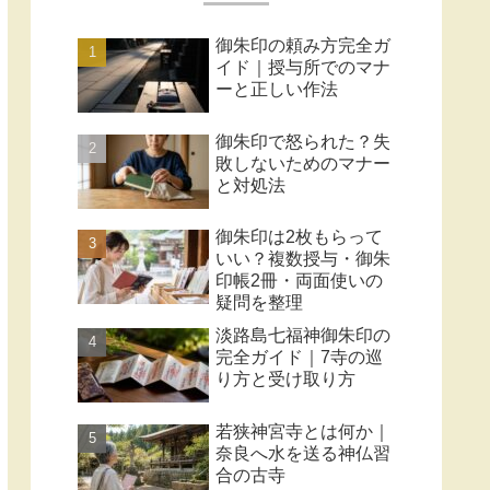
御朱印の頼み方完全ガ
イド｜授与所でのマナ
ーと正しい作法
御朱印で怒られた？失
敗しないためのマナー
と対処法
御朱印は2枚もらって
いい？複数授与・御朱
印帳2冊・両面使いの
疑問を整理
淡路島七福神御朱印の
完全ガイド｜7寺の巡
り方と受け取り方
若狭神宮寺とは何か｜
奈良へ水を送る神仏習
合の古寺