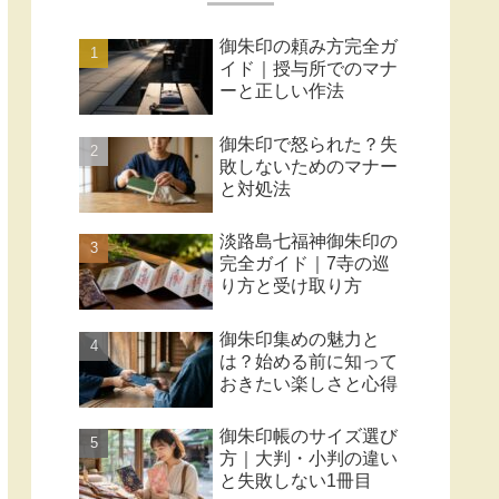
御朱印の頼み方完全ガ
イド｜授与所でのマナ
ーと正しい作法
御朱印で怒られた？失
敗しないためのマナー
と対処法
淡路島七福神御朱印の
完全ガイド｜7寺の巡
り方と受け取り方
御朱印集めの魅力と
は？始める前に知って
おきたい楽しさと心得
御朱印帳のサイズ選び
方｜大判・小判の違い
と失敗しない1冊目