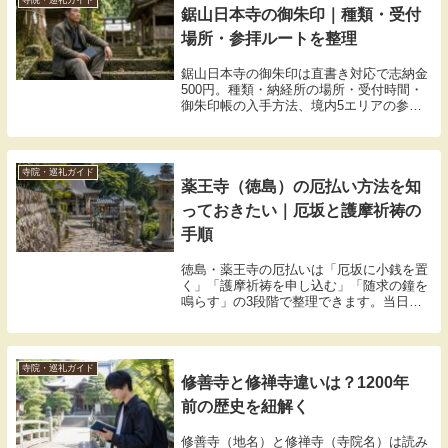
寺院・巡礼ガイド
鋸山日本寺の御朱印｜種類・受付
場所・参拝ルートを整理
鋸山日本寺の御朱印は直書き対応で志納金
500円。種類・納経所の場所・受付時間・
御朱印帳の入手方法、境内5エリアの参拝
動線まで要点をまとめました。
寺院・巡礼ガイド
薬王寺（徳島）の厄払い方法を知
っておきたい｜厄坂と護摩祈祷の
手順
徳島・薬王寺の厄払いは「厄坂に小銭を置
く」「護摩祈祷を申し込む」「随求の鐘を
鳴らす」の3段階で整理できます。当日の
流れと遠方からの申込み方法をまとめまし
た。
寺院・巡礼ガイド
修善寺と修禅寺違いは？1200年
前の歴史を紐解く
修善寺（地名）と修禅寺（寺院名）は読み