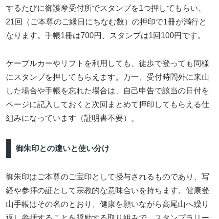
するたびに御護摩受付所でスタンプを1つ押してもらい、
21回（ご本尊のご縁日にちなむ数）の押印で1冊が満行と
なります。手帳1冊は700円、スタンプは1回100円です。
ケーブルカーやリフトを利用しても、徒歩で登っても同様
にスタンプを押してもらえます。万一、受付時間外に来山
した場合や手帳を忘れた場合は、自己申告で該当の日付を
ページに記入しておくと次回まとめて押印してもらえる仕
組みになっています（証明書不要）。
御朱印との違いと使い分け
御朱印はご本尊のご宝印として授与されるものであり、写
経や参拝の証として宗教的な意味合いを持ちます。健康登
山手帳はその名のとおり、健康を願いながら高尾山へ繰り
返し参拝することを奨励する取り組みで、スタンプラリー