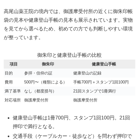
高尾山薬王院の境内では、御護摩受付所の近くに御朱印帳
袋の見本や健康登山手帳の見本も展示されています。実物
を見てから選べるため、初めての方でも判断しやすい環境
が整っています。
御朱印と健康登山手帳の比較
項目
御朱印
健康登山手帳
目的
参拝・信仰の証
健康登山の記録
費用
500円〜（種類による）
手帳700円＋スタンプ1回100円
満了基準
なし（都度授与）
21回スタンプで1冊満行
対応場所
御護摩受付所
御護摩受付所
健康登山手帳は1冊700円、スタンプ1回100円。21回
押印で満行となる。
交通手段（ケーブルカー・徒歩など）を問わず押印で