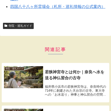
四国八十八ヶ所霊場会（札所・巡礼情報の公式案内）
寺院・巡礼ガイド
関連記事
寺院・巡礼ガイド
若狭神宮寺とは何か｜奈良へ水を
送る神仏習合の古寺
福井県小浜市の若狭神宮寺は、奈良時代の
714年に創建された天台宗の古寺。東大寺
への「お水送り」神事と神仏習合の空間が
残る理由、重要文化財の本堂と仁王門の見
どころ、御朱印の受け方まで整理します。