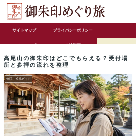
サイトマップ
プライバシーポリシー
サイトマップ
会社概要
高尾山の御朱印はどこでもらえる？受付場
お問い合わせ
所と参拝の流れを整理
寺院・巡礼ガイド