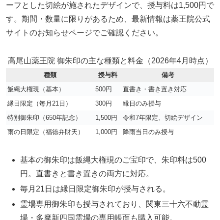
ーフとした切絵が施されたデザインで、授与料は1,500円で
す。期間・数量に限りがあるため、最新情報は薬王院公式
サイトのお知らせページでご確認ください。
高尾山薬王院 御朱印の主な種類と料金（2026年4月時点）
種類
授与料
備考
飯縄大権現（基本）
500円
直書き・書き置き対応
縁日限定（毎月21日）
300円
縁日のみ授与
特別御朱印（650年記念）
1,500円
令和7年限定、切絵デザイン
雨の日限定（福徳弁財天）
1,000円
降雨当日のみ授与
基本の御朱印は飯縄大権現のご宝印で、朱印料は500
円。直書きと書き置きの両方に対応。
毎月21日は縁日限定御朱印が授与される。
霊場専用御朱印も授与されており、関東三十六不動霊
場・多摩新四国霊場の専用帳面も購入可能。