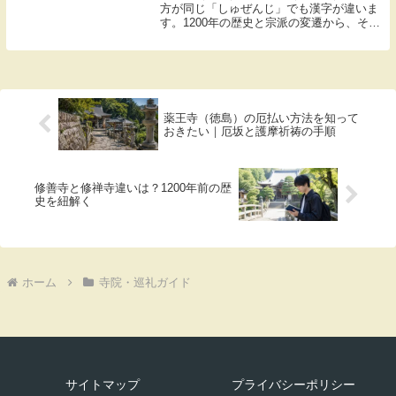
方が同じ「しゅぜんじ」でも漢字が違いま
す。1200年の歴史と宗派の変遷から、その
理由をわかりやすく整理しました。
薬王寺（徳島）の厄払い方法を知って
おきたい｜厄坂と護摩祈祷の手順
修善寺と修禅寺違いは？1200年前の歴
史を紐解く
ホーム
寺院・巡礼ガイド
サイトマップ
プライバシーポリシー