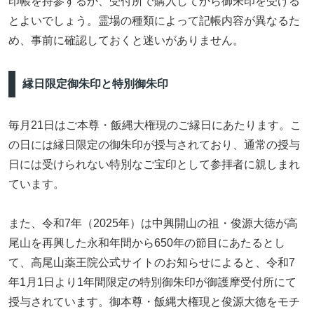
印帳を持参するか、受付所で購入してから御朱印を受ける
とよいでしょう。霊場の種類によって記帳内容が異なるた
め、事前に確認しておくと迷いがありません。
縁日限定御朱印と特別御朱印
毎月21日はご本尊・飯縄大権現のご縁日にあたります。こ
の日には縁日限定の御朱印が授与されており、通常の授与
日には受けられない特別なご宝印として参拝者に親しまれ
ています。
また、令和7年（2025年）は中興開山の祖・俊源大徳が高
尾山を再興した永和年間から650年の節目にあたるとし
て、高尾山薬王院公式サイトのお知らせによると、令和7
年1月1日より1年間限定の特別御朱印が御護摩受付所にて
授与されています。御本尊・飯縄大権現と俊源大徳をモチ