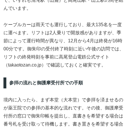
で、いずれも清滝駅（山麓）と高尾山駅・山上駅の間を結
んでいます。
ケーブルカーは雨天でも運行しており、最大135名を一度
に運べます。リフトは2人乗りで開放感がありますが、季
節によって運行時間が異なり、12月から4月は終発が16時
00分です。御朱印の受付終了時刻に近い午後の訪問では、
リフトの終発時刻を事前に高尾登山電鉄公式サイト
（takaotozan.co.jp）で確認しておくと確実です。
参拝の流れと御護摩受付所での手順
境内に入ったら、まず本堂（大本堂）で参拝を済ませるの
が薬王院での参拝の基本的な流れです。その後、御護摩受
付所の窓口で御朱印帳を提出し、直書きを希望する場合は
番号札を受け取って待機します。書き置きを希望する場合