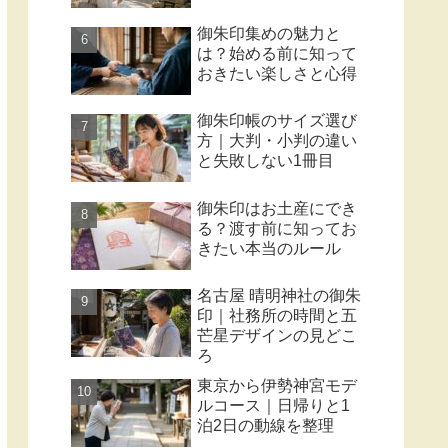
御朱印集めの魅力と
は？始める前に知って
おきたい楽しさと心得
御朱印帳のサイズ選び
方｜大判・小判の違い
と失敗しない1冊目
御朱印はお土産にでき
る？渡す前に知ってお
きたい本当のルール
名古屋 晴明神社の御朱
印｜社務所の時間と五
芒星デザインの見どこ
ろ
東京から伊勢神宮モデ
ルコース｜日帰りと1
泊2日の動線を整理