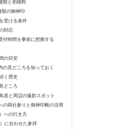
種類と初穂料
種類の御神印
を受ける条件
の対応
受付時間を事前に把握する
間の目安
内の見どころを知っておく
続く歴史
見どころ
鳥居と周辺の撮影スポット
への両社参りと御神印帳の活用
）への行き方
日）に合わせた参拝