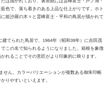
または描かれており、裏表紙には霊峰富士・芦ノ湖・
は藍色で、落ち着きのある上品な仕上がりです。ホト
面に姫沙羅の木々と霊峰富士・平和の鳥居が描かれて
に建てられた鳥居で、1964年（昭和39年）に吉田茂
とでこの名で知られるようになりました。箱根を象徴
描かれることでその意匠がより印象的に映ります。
りません。カラーバリエーションが複数ある御朱印帳
分かりやすいといえます。