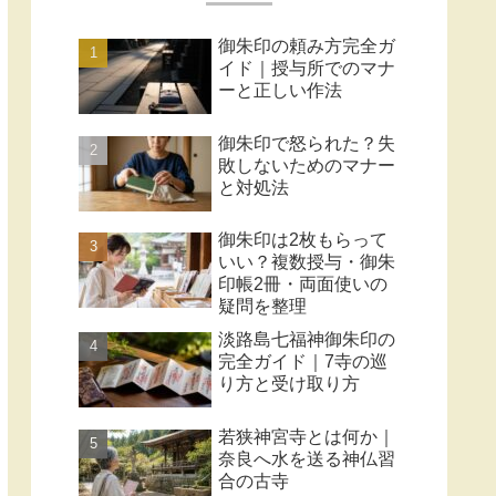
御朱印の頼み方完全ガ
イド｜授与所でのマナ
ーと正しい作法
御朱印で怒られた？失
敗しないためのマナー
と対処法
御朱印は2枚もらって
いい？複数授与・御朱
印帳2冊・両面使いの
疑問を整理
淡路島七福神御朱印の
完全ガイド｜7寺の巡
り方と受け取り方
若狭神宮寺とは何か｜
奈良へ水を送る神仏習
合の古寺