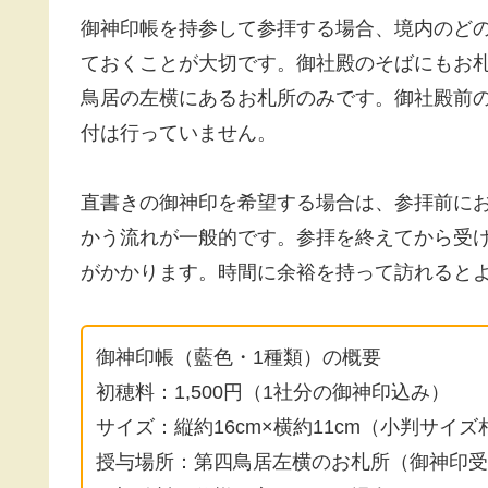
御神印帳を持参して参拝する場合、境内のど
ておくことが大切です。御社殿のそばにもお
鳥居の左横にあるお札所のみです。御社殿前
付は行っていません。
直書きの御神印を希望する場合は、参拝前に
かう流れが一般的です。参拝を終えてから受
がかかります。時間に余裕を持って訪れると
御神印帳（藍色・1種類）の概要
初穂料：1,500円（1社分の御神印込み）
サイズ：縦約16cm×横約11cm（小判サイズ
授与場所：第四鳥居左横のお札所（御神印受